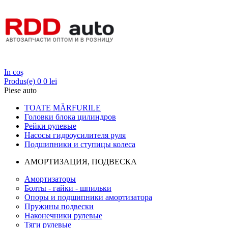
Login
In coș
Produs(e)
0
0 lei
Piese auto
TOATE MĂRFURILE
Головки блока цилиндров
Рейки рулевые
Насосы гидроусилителя руля
Подшипники и ступицы колеса
АМОРТИЗАЦИЯ, ПОДВЕСКА
Амортизаторы
Болты - гайки - шпильки
Опоры и подшипники амортизатора
Пружины подвески
Наконечники рулевые
Тяги рулевые