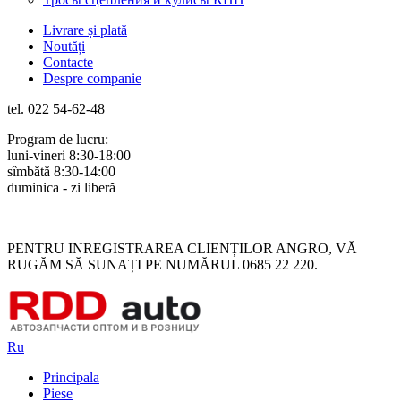
Livrare și plată
Noutăți
Contacte
Despre companie
tel. 022 54-62-48
Program de lucru:
luni-vineri 8:30-18:00
sîmbătă 8:30-14:00
duminica - zi liberă
Rus
Rom
PENTRU INREGISTRAREA CLIENȚILOR ANGRO, VĂ
RUGĂM SĂ SUNAȚI PE NUMĂRUL 0685 22 220.
Ru
Principala
Piese