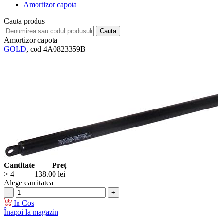
Amortizor capota
Cauta produs
Amortizor capota
GOLD
, cod 4A0823359B
Cantitate
Preț
> 4
138.00
lei
Alege cantitatea
In Cos
Înapoi la magazin