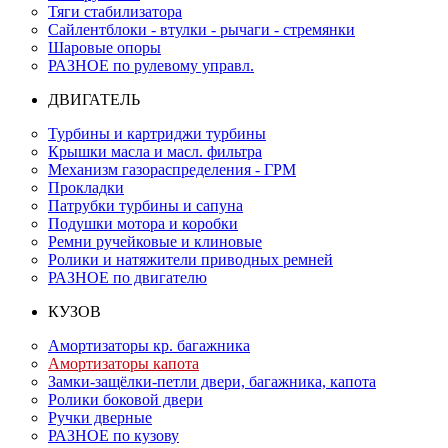
Тяги стабилизатора
Сайлентблоки - втулки - рычаги - стремянки
Шаровые опоры
РАЗНОЕ по рулевому управл.
ДВИГАТЕЛЬ
Турбины и картриджи турбины
Крышки масла и масл. фильтра
Механизм газораспределения - ГРМ
Прокладки
Патрубки турбины и сапуна
Подушки мотора и коробки
Ремни ручейковые и клиновые
Ролики и натяжители приводных ремней
РАЗНОЕ по двигателю
КУЗОВ
Амортизаторы кр. багажника
Амортизаторы капота
Замки-защёлки-петли двери, багажника, капота
Ролики боковой двери
Ручки дверные
РАЗНОЕ по кузову