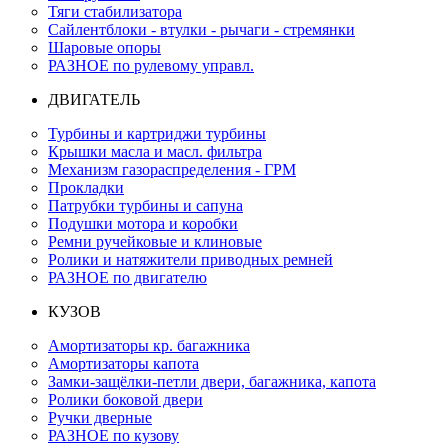
Тяги стабилизатора
Сайлентблоки - втулки - рычаги - стремянки
Шаровые опоры
РАЗНОЕ по рулевому управл.
ДВИГАТЕЛЬ
Турбины и картриджи турбины
Крышки масла и масл. фильтра
Механизм газораспределения - ГРМ
Прокладки
Патрубки турбины и сапуна
Подушки мотора и коробки
Ремни ручейковые и клиновые
Ролики и натяжители приводных ремней
РАЗНОЕ по двигателю
КУЗОВ
Амортизаторы кр. багажника
Амортизаторы капота
Замки-защёлки-петли двери, багажника, капота
Ролики боковой двери
Ручки дверные
РАЗНОЕ по кузову