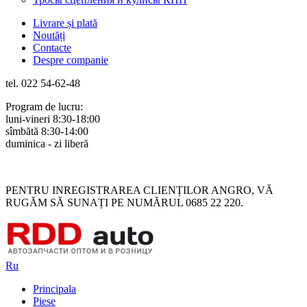
Livrare și plată
Noutăți
Contacte
Despre companie
tel. 022 54-62-48
Program de lucru:
luni-vineri 8:30-18:00
sîmbătă 8:30-14:00
duminica - zi liberă
Rus
Rom
PENTRU INREGISTRAREA CLIENȚILOR ANGRO, VĂ
RUGĂM SĂ SUNAȚI PE NUMĂRUL 0685 22 220.
Ru
Principala
Piese