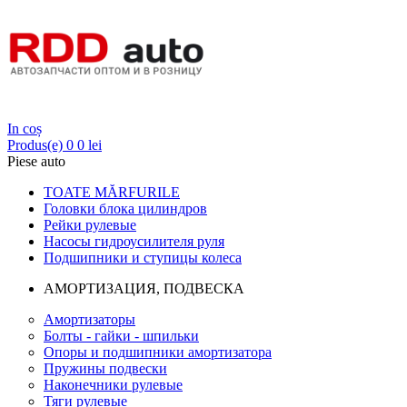
Login
In coș
Produs(e)
0
0 lei
Piese auto
TOATE MĂRFURILE
Головки блока цилиндров
Рейки рулевые
Насосы гидроусилителя руля
Подшипники и ступицы колеса
АМОРТИЗАЦИЯ, ПОДВЕСКА
Амортизаторы
Болты - гайки - шпильки
Опоры и подшипники амортизатора
Пружины подвески
Наконечники рулевые
Тяги рулевые