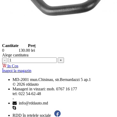
Cantitate
Preț
0
130.00
lei
Alege cantitatea
In Cos
Înapoi la magazin
MD-2001 mun.Chisinau, str.Bernardazzi 5 ap.1
© 2026 rddauto
Manageri in vinzari: mob. 0767 16 177
tel: 022 54-62-48
-
info@rddauto.md
RDD în rețelele sociale