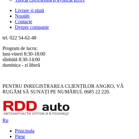
Livrare și plată
Noutăți
Contacte
Despre companie
tel. 022 54-62-48
Program de lucru:
luni-vineri 8:30-18:00
sîmbătă 8:30-14:00
duminica - zi liberă
Rus
Rom
PENTRU INREGISTRAREA CLIENȚILOR ANGRO, VĂ
RUGĂM SĂ SUNAȚI PE NUMĂRUL 0685 22 220.
Ru
Principala
Piese