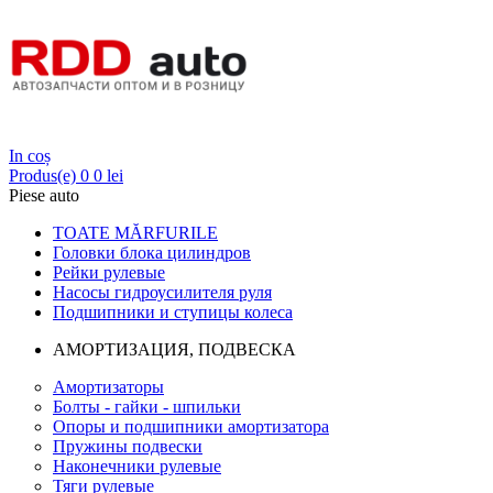
Login
In coș
Produs(e)
0
0 lei
Piese auto
TOATE MĂRFURILE
Головки блока цилиндров
Рейки рулевые
Насосы гидроусилителя руля
Подшипники и ступицы колеса
АМОРТИЗАЦИЯ, ПОДВЕСКА
Амортизаторы
Болты - гайки - шпильки
Опоры и подшипники амортизатора
Пружины подвески
Наконечники рулевые
Тяги рулевые