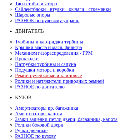
Тяги стабилизатора
Сайлентблоки - втулки - рычаги - стремянки
Шаровые опоры
РАЗНОЕ по рулевому управл.
ДВИГАТЕЛЬ
Турбины и картриджи турбины
Крышки масла и масл. фильтра
Механизм газораспределения - ГРМ
Прокладки
Патрубки турбины и сапуна
Подушки мотора и коробки
Ремни ручейковые и клиновые
Ролики и натяжители приводных ремней
РАЗНОЕ по двигателю
КУЗОВ
Амортизаторы кр. багажника
Амортизаторы капота
Замки-защёлки-петли двери, багажника, капота
Ролики боковой двери
Ручки дверные
РАЗНОЕ по кузову