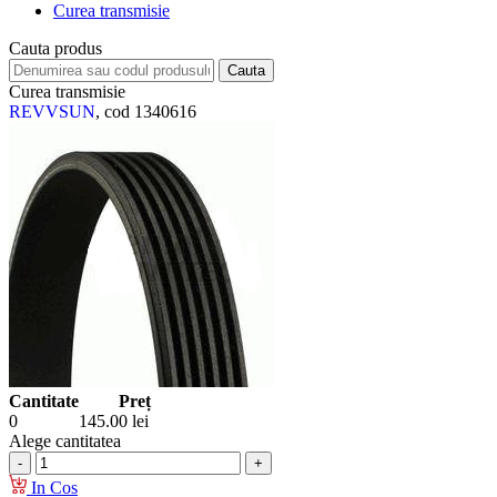
Curea transmisie
Cauta produs
Curea transmisie
REVVSUN
, cod 1340616
Cantitate
Preț
0
145.00
lei
Alege cantitatea
In Cos