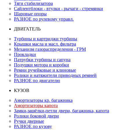
Тяги стабилизатора
Сайлентблоки - втулки - рычаги - стремянки
Шаровые опоры
РАЗНОЕ по рулевому управл.
ДВИГАТЕЛЬ
Турбины и картриджи турбины
Крышки масла и масл. фильтра
Механизм газораспределения - ГРМ
Прокладки
Патрубки турбины и сапуна
Подушки мотора и коробки
Ремни ручейковые и клиновые
Ролики и натяжители приводных ремней
РАЗНОЕ по двигателю
КУЗОВ
Амортизаторы кр. багажника
Амортизаторы капота
Замки-защёлки-петли двери, багажника, капота
Ролики боковой двери
Ручки дверные
РАЗНОЕ по кузову