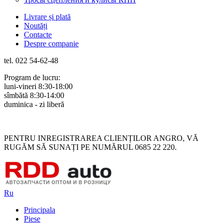
Livrare și plată
Noutăți
Contacte
Despre companie
tel. 022 54-62-48
Program de lucru:
luni-vineri 8:30-18:00
sîmbătă 8:30-14:00
duminica - zi liberă
Rus
Rom
PENTRU INREGISTRAREA CLIENȚILOR ANGRO, VĂ
RUGĂM SĂ SUNAȚI PE NUMĂRUL 0685 22 220.
Ru
Principala
Piese