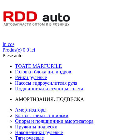
Login
In coș
Produs(e)
0
0 lei
Piese auto
TOATE MĂRFURILE
Головки блока цилиндров
Рейки рулевые
Насосы гидроусилителя руля
Подшипники и ступицы колеса
АМОРТИЗАЦИЯ, ПОДВЕСКА
Амортизаторы
Болты - гайки - шпильки
Опоры и подшипники амортизатора
Пружины подвески
Наконечники рулевые
Тяги рулевые