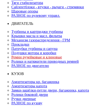
Тяги стабилизатора
Сайлентблоки - втулки - рычаги - стремянки
Шаровые опоры
РАЗНОЕ по рулевому управл.
ДВИГАТЕЛЬ
Турбины и картриджи турбины
Крышки масла и масл. фильтра
Механизм газораспределения - ГРМ
Прокладки
Патрубки турбины и сапуна
Подушки мотора и коробки
Ремни ручейковые и клиновые
Ролики и натяжители приводных ремней
РАЗНОЕ по двигателю
КУЗОВ
Амортизаторы кр. багажника
Амортизаторы капота
Замки-защёлки-петли двери, багажника, капота
Ролики боковой двери
Ручки дверные
РАЗНОЕ по кузову