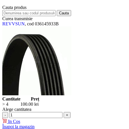
Cauta produs
Curea transmisie
REVVSUN
, cod 036145933B
Cantitate
Preț
> 4
100.00
lei
Alege cantitatea
In Cos
Înapoi la magazin