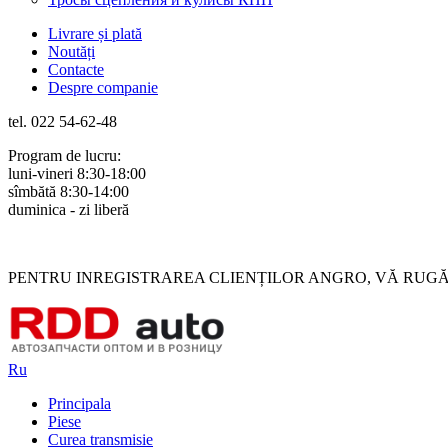
Livrare și plată
Noutăți
Contacte
Despre companie
tel. 022 54-62-48
Program de lucru:
luni-vineri 8:30-18:00
sîmbătă 8:30-14:00
duminica - zi liberă
Rus
Rom
PENTRU INREGISTRAREA CLIENȚILOR ANGRO, VĂ RUGĂM 
Ru
Principala
Piese
Curea transmisie