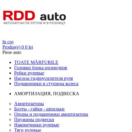
Login
In coș
Produs(e)
0
0 lei
Piese auto
TOATE MĂRFURILE
Головки блока цилиндров
Рейки рулевые
Насосы гидроусилителя руля
Подшипники и ступицы колеса
АМОРТИЗАЦИЯ, ПОДВЕСКА
Амортизаторы
Болты - гайки - шпильки
Опоры и подшипники амортизатора
Пружины подвески
Наконечники рулевые
Тяги рулевые