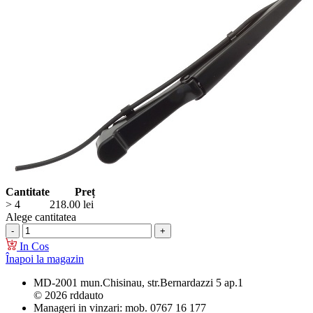
Cantitate
Preț
> 4
218.00
lei
Alege cantitatea
In Cos
Înapoi la magazin
MD-2001 mun.Chisinau, str.Bernardazzi 5 ap.1
© 2026 rddauto
Manageri in vinzari: mob. 0767 16 177