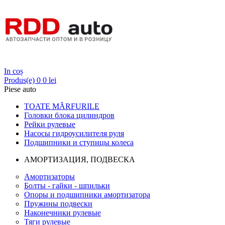
Login
In coș
Produs(e)
0
0 lei
Piese auto
TOATE MĂRFURILE
Головки блока цилиндров
Рейки рулевые
Насосы гидроусилителя руля
Подшипники и ступицы колеса
АМОРТИЗАЦИЯ, ПОДВЕСКА
Амортизаторы
Болты - гайки - шпильки
Опоры и подшипники амортизатора
Пружины подвески
Наконечники рулевые
Тяги рулевые