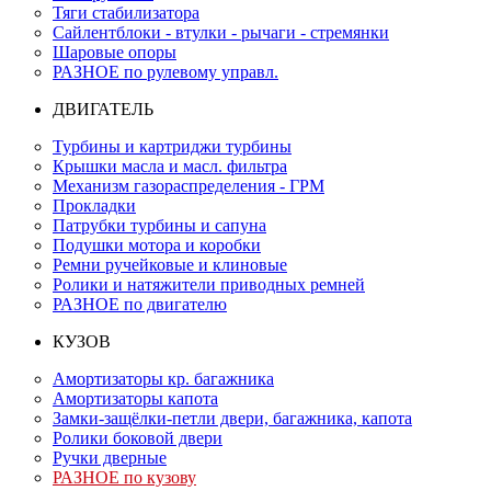
Тяги стабилизатора
Сайлентблоки - втулки - рычаги - стремянки
Шаровые опоры
РАЗНОЕ по рулевому управл.
ДВИГАТЕЛЬ
Турбины и картриджи турбины
Крышки масла и масл. фильтра
Механизм газораспределения - ГРМ
Прокладки
Патрубки турбины и сапуна
Подушки мотора и коробки
Ремни ручейковые и клиновые
Ролики и натяжители приводных ремней
РАЗНОЕ по двигателю
КУЗОВ
Амортизаторы кр. багажника
Амортизаторы капота
Замки-защёлки-петли двери, багажника, капота
Ролики боковой двери
Ручки дверные
РАЗНОЕ по кузову