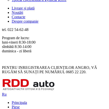
Livrare și plată
Noutăți
Contacte
Despre companie
tel. 022 54-62-48
Program de lucru:
luni-vineri 8:30-18:00
sîmbătă 8:30-14:00
duminica - zi liberă
Rus
Rom
PENTRU INREGISTRAREA CLIENȚILOR ANGRO, VĂ
RUGĂM SĂ SUNAȚI PE NUMĂRUL 0685 22 220.
Ru
Principala
Piese