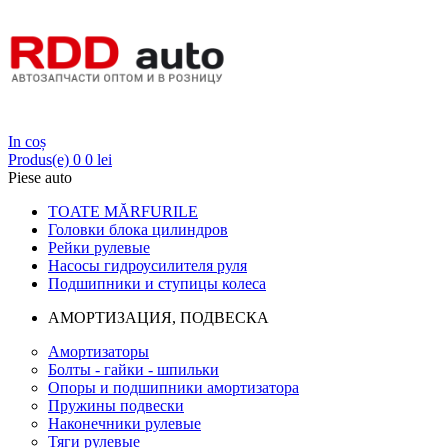
Login
In coș
Produs(e)
0
0 lei
Piese auto
TOATE MĂRFURILE
Головки блока цилиндров
Рейки рулевые
Насосы гидроусилителя руля
Подшипники и ступицы колеса
АМОРТИЗАЦИЯ, ПОДВЕСКА
Амортизаторы
Болты - гайки - шпильки
Опоры и подшипники амортизатора
Пружины подвески
Наконечники рулевые
Тяги рулевые