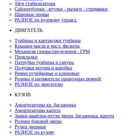
Тяги стабилизатора
Сайлентблоки - втулки - рычаги - стремянки
Шаровые опоры
РАЗНОЕ по рулевому управл.
ДВИГАТЕЛЬ
Турбины и картриджи турбины
Крышки масла и масл. фильтра
Механизм газораспределения - ГРМ
Прокладки
Патрубки турбины и сапуна
Подушки мотора и коробки
Ремни ручейковые и клиновые
Ролики и натяжители приводных ремней
РАЗНОЕ по двигателю
КУЗОВ
Амортизаторы кр. багажника
Амортизаторы капота
Замки-защёлки-петли двери, багажника, капота
Ролики боковой двери
Ручки дверные
РАЗНОЕ по кузову