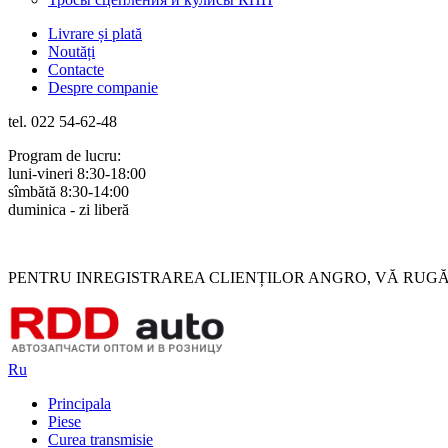
Livrare și plată
Noutăți
Contacte
Despre companie
tel. 022 54-62-48
Program de lucru:
luni-vineri 8:30-18:00
sîmbătă 8:30-14:00
duminica - zi liberă
Rus
Rom
PENTRU INREGISTRAREA CLIENȚILOR ANGRO, VĂ RUGĂM 
Ru
Principala
Piese
Curea transmisie