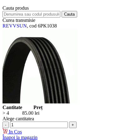
Cauta produs
Curea transmisie
REVVSUN
, cod 6PK1038
Cantitate
Preț
> 4
85.00
lei
Alege cantitatea
In Cos
Înapoi la magazin