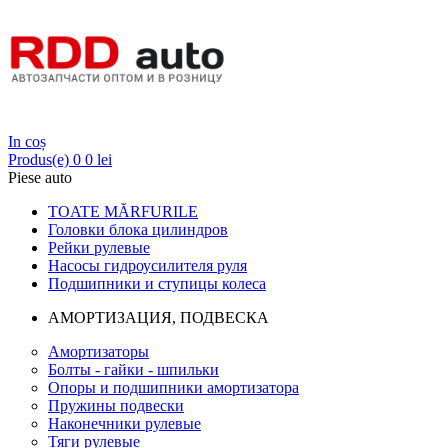
Login
In coș
Produs(e)
0
0 lei
Piese auto
TOATE MĂRFURILE
Головки блока цилиндров
Рейки рулевые
Насосы гидроусилителя руля
Подшипники и ступицы колеса
АМОРТИЗАЦИЯ, ПОДВЕСКА
Амортизаторы
Болты - гайки - шпильки
Опоры и подшипники амортизатора
Пружины подвески
Наконечники рулевые
Тяги рулевые