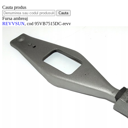
Cauta produs
Fursa ambreaj
REVVSUN
, cod 95VB7515DC-revv