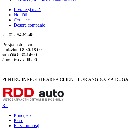
Livrare și plată
Noutăți
Contacte
Despre companie
tel. 022 54-62-48
Program de lucru:
luni-vineri 8:30-18:00
sîmbătă 8:30-14:00
duminica - zi liberă
Rus
Rom
PENTRU INREGISTRAREA CLIENȚILOR ANGRO, VĂ RUGĂM 
Ru
Principala
Piese
Fursa ambreaj