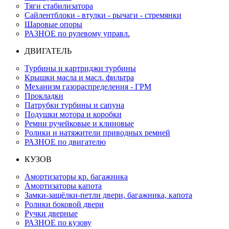
Тяги стабилизатора
Сайлентблоки - втулки - рычаги - стремянки
Шаровые опоры
РАЗНОЕ по рулевому управл.
ДВИГАТЕЛЬ
Турбины и картриджи турбины
Крышки масла и масл. фильтра
Механизм газораспределения - ГРМ
Прокладки
Патрубки турбины и сапуна
Подушки мотора и коробки
Ремни ручейковые и клиновые
Ролики и натяжители приводных ремней
РАЗНОЕ по двигателю
КУЗОВ
Амортизаторы кр. багажника
Амортизаторы капота
Замки-защёлки-петли двери, багажника, капота
Ролики боковой двери
Ручки дверные
РАЗНОЕ по кузову