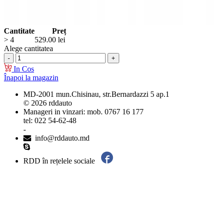
Cantitate
Preț
> 4
529.00
lei
Alege cantitatea
In Cos
Înapoi la magazin
MD-2001 mun.Chisinau, str.Bernardazzi 5 ap.1
© 2026 rddauto
Manageri in vinzari: mob. 0767 16 177
tel: 022 54-62-48
-
info@rddauto.md
RDD în rețelele sociale
Cele mai bune site-uri – ilab.md