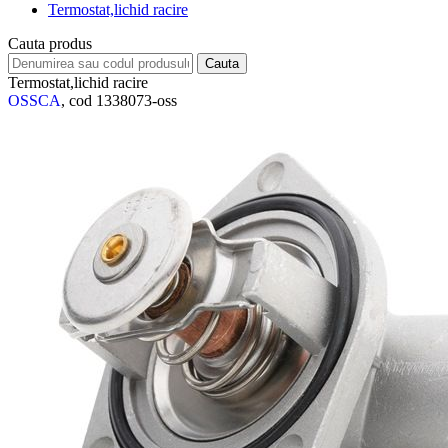
Termostat,lichid racire
Cauta produs
Termostat,lichid racire
OSSCA
, cod 1338073-oss