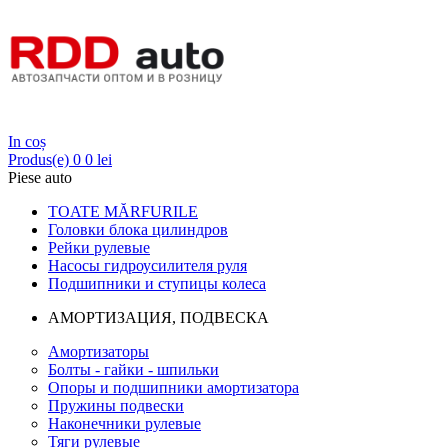
Login
In coș
Produs(e)
0
0 lei
Piese auto
TOATE MĂRFURILE
Головки блока цилиндров
Рейки рулевые
Насосы гидроусилителя руля
Подшипники и ступицы колеса
АМОРТИЗАЦИЯ, ПОДВЕСКА
Амортизаторы
Болты - гайки - шпильки
Опоры и подшипники амортизатора
Пружины подвески
Наконечники рулевые
Тяги рулевые