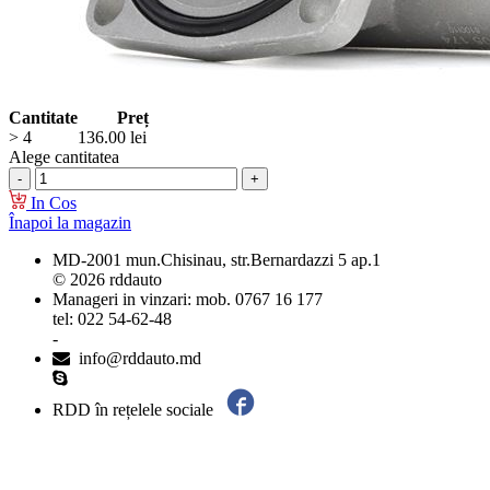
Cantitate
Preț
> 4
136.00
lei
Alege cantitatea
In Cos
Înapoi la magazin
MD-2001 mun.Chisinau, str.Bernardazzi 5 ap.1
© 2026 rddauto
Manageri in vinzari: mob. 0767 16 177
tel: 022 54-62-48
-
info@rddauto.md
RDD în rețelele sociale
Cele mai bune site-uri – ilab.md