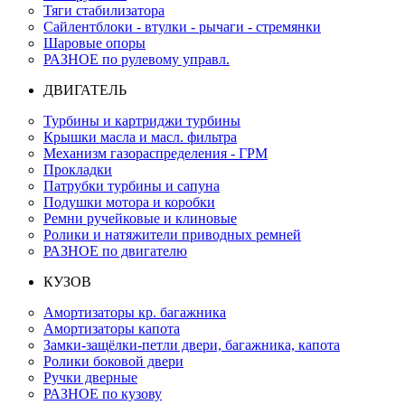
Тяги стабилизатора
Сайлентблоки - втулки - рычаги - стремянки
Шаровые опоры
РАЗНОЕ по рулевому управл.
ДВИГАТЕЛЬ
Турбины и картриджи турбины
Крышки масла и масл. фильтра
Механизм газораспределения - ГРМ
Прокладки
Патрубки турбины и сапуна
Подушки мотора и коробки
Ремни ручейковые и клиновые
Ролики и натяжители приводных ремней
РАЗНОЕ по двигателю
КУЗОВ
Амортизаторы кр. багажника
Амортизаторы капота
Замки-защёлки-петли двери, багажника, капота
Ролики боковой двери
Ручки дверные
РАЗНОЕ по кузову