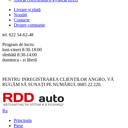
Livrare și plată
Noutăți
Contacte
Despre companie
tel. 022 54-62-48
Program de lucru:
luni-vineri 8:30-18:00
sîmbătă 8:30-14:00
duminica - zi liberă
Rus
Rom
PENTRU INREGISTRAREA CLIENȚILOR ANGRO, VĂ
RUGĂM SĂ SUNAȚI PE NUMĂRUL 0685 22 220.
Ru
Principala
Piese