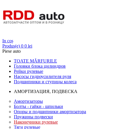
Login
In coș
Produs(e)
0
0 lei
Piese auto
TOATE MĂRFURILE
Головки блока цилиндров
Рейки рулевые
Насосы гидроусилителя руля
Подшипники и ступицы колеса
АМОРТИЗАЦИЯ, ПОДВЕСКА
Амортизаторы
Болты - гайки - шпильки
Опоры и подшипники амортизатора
Пружины подвески
Наконечники рулевые
Тяги рулевые