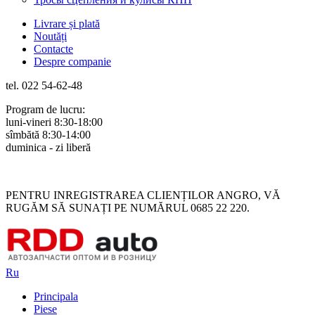
Livrare și plată
Noutăți
Contacte
Despre companie
tel. 022 54-62-48
Program de lucru:
luni-vineri 8:30-18:00
sîmbătă 8:30-14:00
duminica - zi liberă
Rus
Rom
PENTRU INREGISTRAREA CLIENȚILOR ANGRO, VĂ
RUGĂM SĂ SUNAȚI PE NUMĂRUL 0685 22 220.
Ru
Principala
Piese