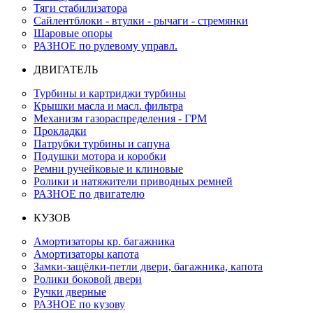
Тяги стабилизатора
Сайлентблоки - втулки - рычаги - стремянки
Шаровые опоры
РАЗНОЕ по рулевому управл.
ДВИГАТЕЛЬ
Турбины и картриджи турбины
Крышки масла и масл. фильтра
Механизм газораспределения - ГРМ
Прокладки
Патрубки турбины и сапуна
Подушки мотора и коробки
Ремни ручейковые и клиновые
Ролики и натяжители приводных ремней
РАЗНОЕ по двигателю
КУЗОВ
Амортизаторы кр. багажника
Амортизаторы капота
Замки-защёлки-петли двери, багажника, капота
Ролики боковой двери
Ручки дверные
РАЗНОЕ по кузову