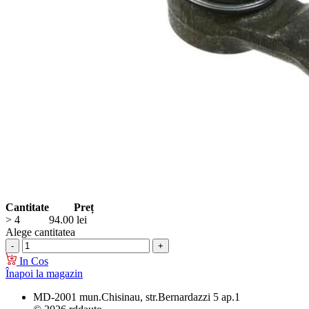
Cantitate
Preț
> 4
94.00
lei
Alege cantitatea
In Cos
Înapoi la magazin
MD-2001 mun.Chisinau, str.Bernardazzi 5 ap.1