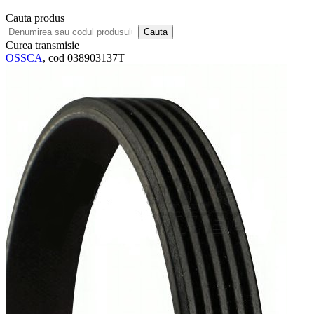
Cauta produs
Curea transmisie
OSSCA
, cod 038903137T