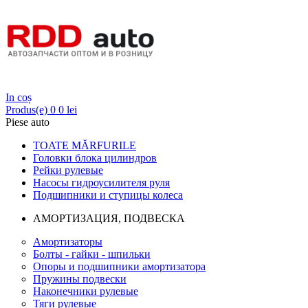
Login
In coș
Produs(e)
0
0 lei
Piese auto
TOATE MĂRFURILE
Головки блока цилиндров
Рейки рулевые
Насосы гидроусилителя руля
Подшипники и ступицы колеса
АМОРТИЗАЦИЯ, ПОДВЕСКА
Амортизаторы
Болты - гайки - шпильки
Опоры и подшипники амортизатора
Пружины подвески
Наконечники рулевые
Тяги рулевые