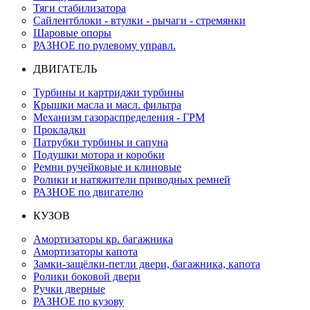
Тяги стабилизатора
Сайлентблоки - втулки - рычаги - стремянки
Шаровые опоры
РАЗНОЕ по рулевому управл.
ДВИГАТЕЛЬ
Турбины и картриджи турбины
Крышки масла и масл. фильтра
Механизм газораспределения - ГРМ
Прокладки
Патрубки турбины и сапуна
Подушки мотора и коробки
Ремни ручейковые и клиновые
Ролики и натяжители приводных ремней
РАЗНОЕ по двигателю
КУЗОВ
Амортизаторы кр. багажника
Амортизаторы капота
Замки-защёлки-петли двери, багажника, капота
Ролики боковой двери
Ручки дверные
РАЗНОЕ по кузову