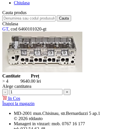
Chiulasa
Cauta produs
Chiulasa
GT
, cod 6460101020-gt
Cantitate
Preț
> 4
9640.00
lei
Alege cantitatea
In Cos
Înapoi la magazin
MD-2001 mun.Chisinau, str.Bernardazzi 5 ap.1
© 2026 rddauto
Manageri in vinzari: mob. 0767 16 177
tel: 022 54-62-48