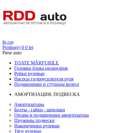
Login
In coș
Produs(e)
0
0 lei
Piese auto
TOATE MĂRFURILE
Головки блока цилиндров
Рейки рулевые
Насосы гидроусилителя руля
Подшипники и ступицы колеса
АМОРТИЗАЦИЯ, ПОДВЕСКА
Амортизаторы
Болты - гайки - шпильки
Опоры и подшипники амортизатора
Пружины подвески
Наконечники рулевые
Тяги рулевые