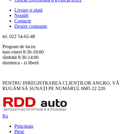
Livrare și plată
Noutăți
Contacte
Despre companie
tel. 022 54-62-48
Program de lucru:
luni-vineri 8:30-18:00
sîmbătă 8:30-14:00
duminica - zi liberă
Rus
Rom
PENTRU INREGISTRAREA CLIENȚILOR ANGRO, VĂ
RUGĂM SĂ SUNAȚI PE NUMĂRUL 0685 22 220.
Ru
Principala
Piese