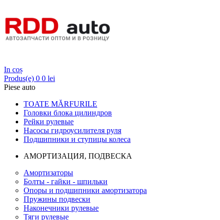
Login
In coș
Produs(e)
0
0 lei
Piese auto
TOATE MĂRFURILE
Головки блока цилиндров
Рейки рулевые
Насосы гидроусилителя руля
Подшипники и ступицы колеса
АМОРТИЗАЦИЯ, ПОДВЕСКА
Амортизаторы
Болты - гайки - шпильки
Опоры и подшипники амортизатора
Пружины подвески
Наконечники рулевые
Тяги рулевые