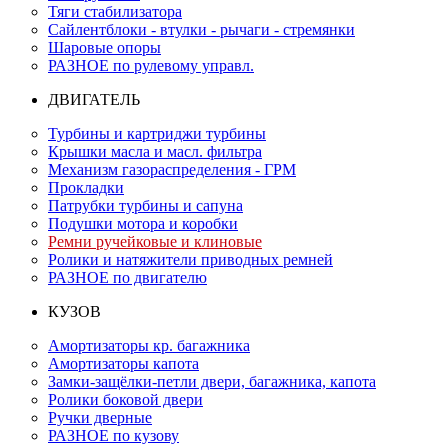
Тяги стабилизатора
Сайлентблоки - втулки - рычаги - стремянки
Шаровые опоры
РАЗНОЕ по рулевому управл.
ДВИГАТЕЛЬ
Турбины и картриджи турбины
Крышки масла и масл. фильтра
Механизм газораспределения - ГРМ
Прокладки
Патрубки турбины и сапуна
Подушки мотора и коробки
Ремни ручейковые и клиновые
Ролики и натяжители приводных ремней
РАЗНОЕ по двигателю
КУЗОВ
Амортизаторы кр. багажника
Амортизаторы капота
Замки-защёлки-петли двери, багажника, капота
Ролики боковой двери
Ручки дверные
РАЗНОЕ по кузову