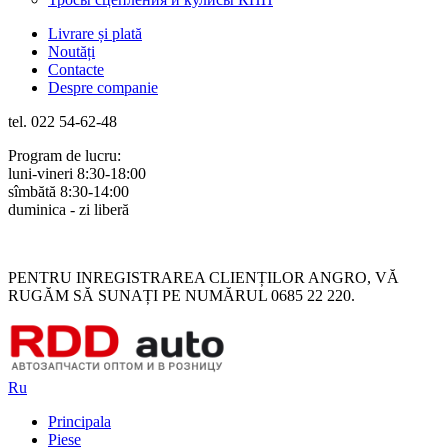
Livrare și plată
Noutăți
Contacte
Despre companie
tel. 022 54-62-48
Program de lucru:
luni-vineri 8:30-18:00
sîmbătă 8:30-14:00
duminica - zi liberă
Rus
Rom
PENTRU INREGISTRAREA CLIENȚILOR ANGRO, VĂ
RUGĂM SĂ SUNAȚI PE NUMĂRUL 0685 22 220.
Ru
Principala
Piese