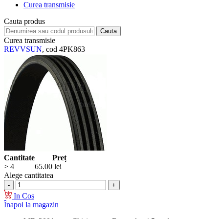
Curea transmisie
Cauta produs
Curea transmisie
REVVSUN
, cod 4PK863
Cantitate
Preț
> 4
65.00
lei
Alege cantitatea
In Cos
Înapoi la magazin