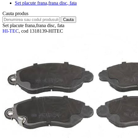
Set placute frana,frana disc, fata
Cauta produs
Set placute frana,frana disc, fata
HI-TEC
, cod 1318139-HITEC