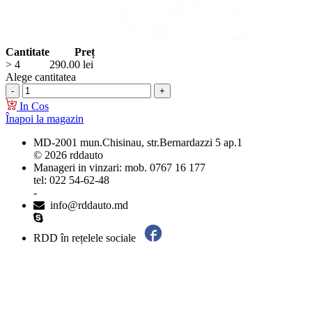
Cantitate
Preț
> 4
290.00
lei
Alege cantitatea
In Cos
Înapoi la magazin
MD-2001 mun.Chisinau, str.Bernardazzi 5 ap.1
© 2026 rddauto
Manageri in vinzari: mob. 0767 16 177
tel: 022 54-62-48
-
info@rddauto.md
RDD în rețelele sociale
Cele mai bune site-uri – ilab.md