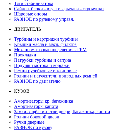
Тяги стабилизатора
Сайлентблоки - втулки - рычаги - стремянки
Шаровые опоры
РАЗНОЕ по рулевому управл.
ДВИГАТЕЛЬ
Турбины и картриджи турбины
Крышки масла и масл. фильтра
Механизм газораспределения - ГРМ
Прокладки
Патрубки турбины и сапуна
Подушки мотора и коробки
Ремни ручейковые и клиновые
Ролики и натяжители приводных ремней
РАЗНОЕ по двигателю
КУЗОВ
Амортизаторы кр. багажника
Амортизаторы капота
Замки-защёлки-петли двери, багажника, капота
Ролики боковой двери
Ручки дверные
РАЗНОЕ по кузову