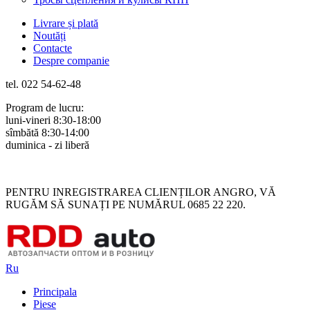
Livrare și plată
Noutăți
Contacte
Despre companie
tel. 022 54-62-48
Program de lucru:
luni-vineri 8:30-18:00
sîmbătă 8:30-14:00
duminica - zi liberă
Rus
Rom
PENTRU INREGISTRAREA CLIENȚILOR ANGRO, VĂ
RUGĂM SĂ SUNAȚI PE NUMĂRUL 0685 22 220.
Ru
Principala
Piese