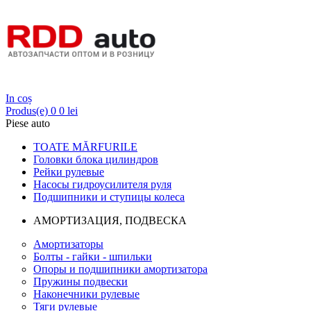
Login
In coș
Produs(e)
0
0 lei
Piese auto
TOATE MĂRFURILE
Головки блока цилиндров
Рейки рулевые
Насосы гидроусилителя руля
Подшипники и ступицы колеса
АМОРТИЗАЦИЯ, ПОДВЕСКА
Амортизаторы
Болты - гайки - шпильки
Опоры и подшипники амортизатора
Пружины подвески
Наконечники рулевые
Тяги рулевые