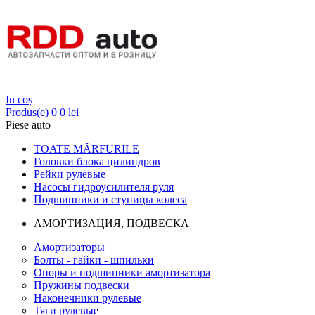
Login
In coș
Produs(e)
0
0 lei
Piese auto
TOATE MĂRFURILE
Головки блока цилиндров
Рейки рулевые
Насосы гидроусилителя руля
Подшипники и ступицы колеса
АМОРТИЗАЦИЯ, ПОДВЕСКА
Амортизаторы
Болты - гайки - шпильки
Опоры и подшипники амортизатора
Пружины подвески
Наконечники рулевые
Тяги рулевые