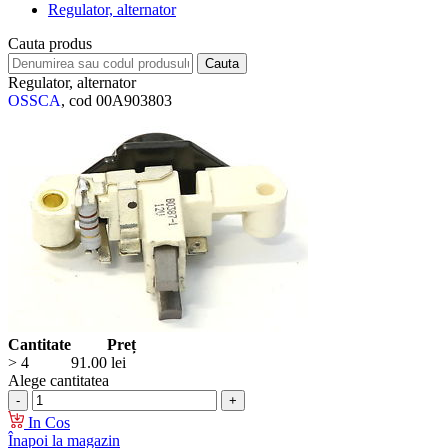
Regulator, alternator
Cauta produs
Regulator, alternator
OSSCA
, cod 00A903803
Cantitate
Preț
> 4
91.00
lei
Alege cantitatea
In Cos
Înapoi la magazin