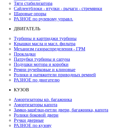
Тяги стабилизатора
Сайлентблоки - втулки - рычаги - стремянки
Шаровые опоры
РАЗНОЕ по рулевому управл.
ДВИГАТЕЛЬ
Турбины и картриджи турбины
Крышки масла и масл. фильтра
Механизм газораспределения - ГРМ
Прокладки
Патрубки турбины и сапуна
Подушки мотора и коробки
Ремни ручейковые и клиновые
Ролики и натяжители приводных ремней
РАЗНОЕ по двигателю
КУЗОВ
Амортизаторы кр. багажника
Амортизаторы капота
Замки-защёлки-петли двери, багажника, капота
Ролики боковой двери
Ручки дверные
РАЗНОЕ по кузову