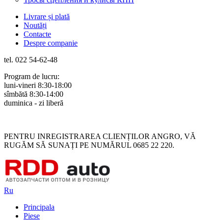
Livrare și plată
Noutăți
Contacte
Despre companie
tel. 022 54-62-48
Program de lucru:
luni-vineri 8:30-18:00
sîmbătă 8:30-14:00
duminica - zi liberă
Rus
Rom
PENTRU INREGISTRAREA CLIENȚILOR ANGRO, VĂ
RUGĂM SĂ SUNAȚI PE NUMĂRUL 0685 22 220.
Ru
Principala
Piese