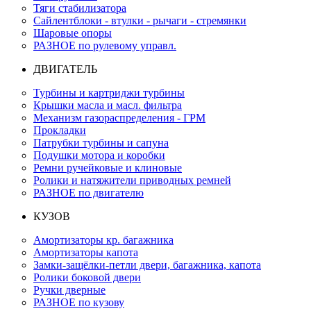
Тяги стабилизатора
Сайлентблоки - втулки - рычаги - стремянки
Шаровые опоры
РАЗНОЕ по рулевому управл.
ДВИГАТЕЛЬ
Турбины и картриджи турбины
Крышки масла и масл. фильтра
Механизм газораспределения - ГРМ
Прокладки
Патрубки турбины и сапуна
Подушки мотора и коробки
Ремни ручейковые и клиновые
Ролики и натяжители приводных ремней
РАЗНОЕ по двигателю
КУЗОВ
Амортизаторы кр. багажника
Амортизаторы капота
Замки-защёлки-петли двери, багажника, капота
Ролики боковой двери
Ручки дверные
РАЗНОЕ по кузову