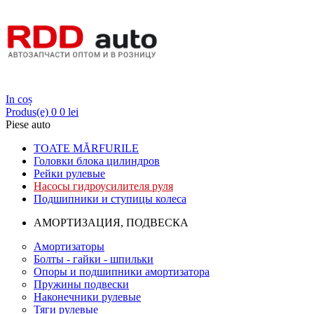
Login
In coș
Produs(e)
0
0 lei
Piese auto
TOATE MĂRFURILE
Головки блока цилиндров
Рейки рулевые
Насосы гидроусилителя руля
Подшипники и ступицы колеса
АМОРТИЗАЦИЯ, ПОДВЕСКА
Амортизаторы
Болты - гайки - шпильки
Опоры и подшипники амортизатора
Пружины подвески
Наконечники рулевые
Тяги рулевые