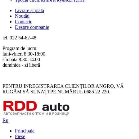
Livrare și plată
Noutăți
Contacte
Despre companie
tel. 022 54-62-48
Program de lucru:
luni-vineri 8:30-18:00
sîmbătă 8:30-14:00
duminica - zi liberă
Rus
Rom
PENTRU INREGISTRAREA CLIENȚILOR ANGRO, VĂ
RUGĂM SĂ SUNAȚI PE NUMĂRUL 0685 22 220.
Ru
Principala
Piese