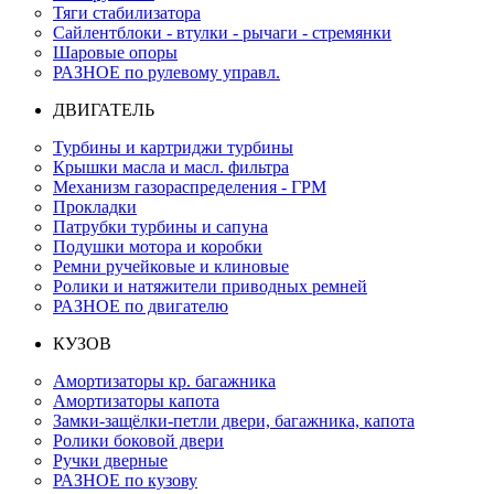
Тяги стабилизатора
Сайлентблоки - втулки - рычаги - стремянки
Шаровые опоры
РАЗНОЕ по рулевому управл.
ДВИГАТЕЛЬ
Турбины и картриджи турбины
Крышки масла и масл. фильтра
Механизм газораспределения - ГРМ
Прокладки
Патрубки турбины и сапуна
Подушки мотора и коробки
Ремни ручейковые и клиновые
Ролики и натяжители приводных ремней
РАЗНОЕ по двигателю
КУЗОВ
Амортизаторы кр. багажника
Амортизаторы капота
Замки-защёлки-петли двери, багажника, капота
Ролики боковой двери
Ручки дверные
РАЗНОЕ по кузову