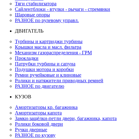
Тяги стабилизатора
Сайлентблоки - втулки - рычаги - стремянки
Шаровые опоры
РАЗНОЕ по рулевому управл.
ДВИГАТЕЛЬ
Турбины и картриджи турбины
Крышки масла и масл. фильтра
Механизм газораспределения - ГРМ
Прокладки
Патрубки турбины и сапуна
Подушки мотора и коробки
Ремни ручейковые и клиновые
Ролики и натяжители приводных ремней
РАЗНОЕ по двигателю
КУЗОВ
Амортизаторы кр. багажника
Амортизаторы капота
Замки-защёлки-петли двери, багажника, капота
Ролики боковой двери
Ручки дверные
РАЗНОЕ по кузову