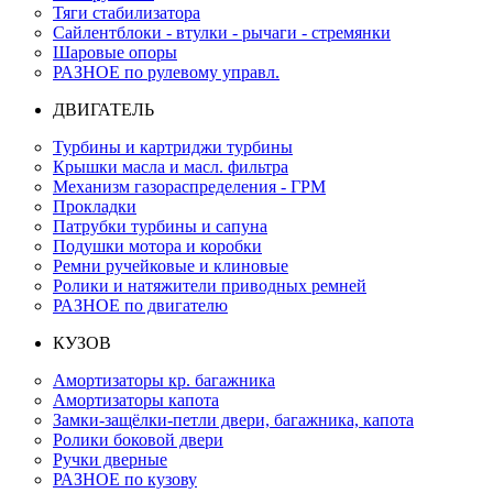
Тяги стабилизатора
Сайлентблоки - втулки - рычаги - стремянки
Шаровые опоры
РАЗНОЕ по рулевому управл.
ДВИГАТЕЛЬ
Турбины и картриджи турбины
Крышки масла и масл. фильтра
Механизм газораспределения - ГРМ
Прокладки
Патрубки турбины и сапуна
Подушки мотора и коробки
Ремни ручейковые и клиновые
Ролики и натяжители приводных ремней
РАЗНОЕ по двигателю
КУЗОВ
Амортизаторы кр. багажника
Амортизаторы капота
Замки-защёлки-петли двери, багажника, капота
Ролики боковой двери
Ручки дверные
РАЗНОЕ по кузову