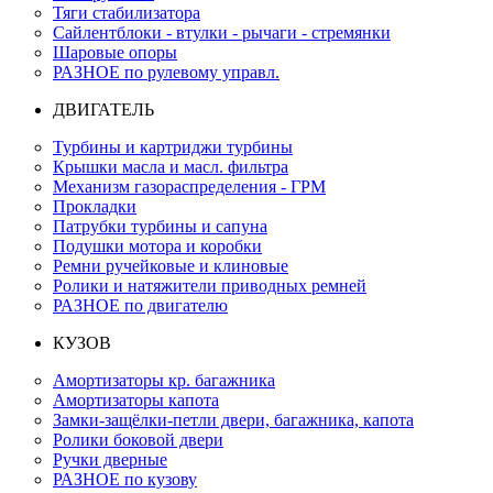
Тяги стабилизатора
Сайлентблоки - втулки - рычаги - стремянки
Шаровые опоры
РАЗНОЕ по рулевому управл.
ДВИГАТЕЛЬ
Турбины и картриджи турбины
Крышки масла и масл. фильтра
Механизм газораспределения - ГРМ
Прокладки
Патрубки турбины и сапуна
Подушки мотора и коробки
Ремни ручейковые и клиновые
Ролики и натяжители приводных ремней
РАЗНОЕ по двигателю
КУЗОВ
Амортизаторы кр. багажника
Амортизаторы капота
Замки-защёлки-петли двери, багажника, капота
Ролики боковой двери
Ручки дверные
РАЗНОЕ по кузову