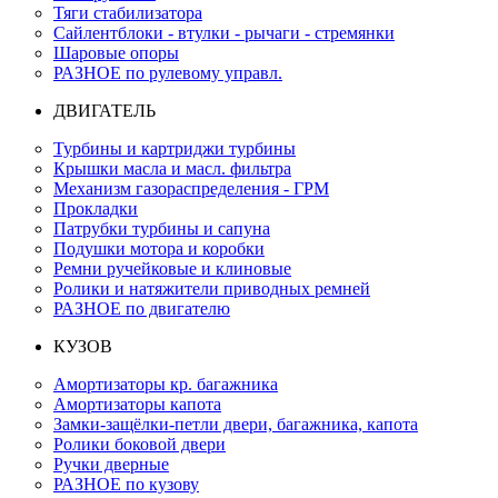
Тяги стабилизатора
Сайлентблоки - втулки - рычаги - стремянки
Шаровые опоры
РАЗНОЕ по рулевому управл.
ДВИГАТЕЛЬ
Турбины и картриджи турбины
Крышки масла и масл. фильтра
Механизм газораспределения - ГРМ
Прокладки
Патрубки турбины и сапуна
Подушки мотора и коробки
Ремни ручейковые и клиновые
Ролики и натяжители приводных ремней
РАЗНОЕ по двигателю
КУЗОВ
Амортизаторы кр. багажника
Амортизаторы капота
Замки-защёлки-петли двери, багажника, капота
Ролики боковой двери
Ручки дверные
РАЗНОЕ по кузову