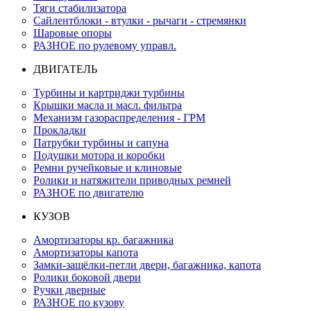
Тяги стабилизатора
Сайлентблоки - втулки - рычаги - стремянки
Шаровые опоры
РАЗНОЕ по рулевому управл.
ДВИГАТЕЛЬ
Турбины и картриджи турбины
Крышки масла и масл. фильтра
Механизм газораспределения - ГРМ
Прокладки
Патрубки турбины и сапуна
Подушки мотора и коробки
Ремни ручейковые и клиновые
Ролики и натяжители приводных ремней
РАЗНОЕ по двигателю
КУЗОВ
Амортизаторы кр. багажника
Амортизаторы капота
Замки-защёлки-петли двери, багажника, капота
Ролики боковой двери
Ручки дверные
РАЗНОЕ по кузову