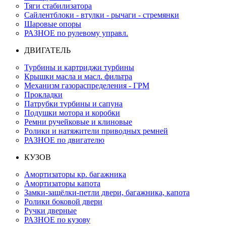
Тяги стабилизатора
Сайлентблоки - втулки - рычаги - стремянки
Шаровые опоры
РАЗНОЕ по рулевому управл.
ДВИГАТЕЛЬ
Турбины и картриджи турбины
Крышки масла и масл. фильтра
Механизм газораспределения - ГРМ
Прокладки
Патрубки турбины и сапуна
Подушки мотора и коробки
Ремни ручейковые и клиновые
Ролики и натяжители приводных ремней
РАЗНОЕ по двигателю
КУЗОВ
Амортизаторы кр. багажника
Амортизаторы капота
Замки-защёлки-петли двери, багажника, капота
Ролики боковой двери
Ручки дверные
РАЗНОЕ по кузову