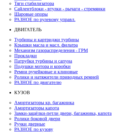
Тяги стабилизатора
Сайлентблоки - втулки - рычаги - стремянки
Шаровые опоры
РАЗНОЕ по рулевому управл.
ДВИГАТЕЛЬ
Турбины и картриджи турбины
Крышки масла и масл. фильтра
Механизм газораспределения - ГРМ
Прокладки
Патрубки турбины и сапуна
Подушки мотора и коробки
Ремни ручейковые и клиновые
Ролики и натяжители приводных ремней
РАЗНОЕ по двигателю
КУЗОВ
Амортизаторы кр. багажника
Амортизаторы капота
Замки-защёлки-петли двери, багажника, капота
Ролики боковой двери
Ручки дверные
РАЗНОЕ по кузову