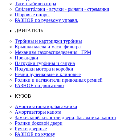
Тяги стабилизатора
Сайлентблоки - втулки - рычаги - стремянки
Шаровые опоры
РАЗНОЕ по рулевому управл.
ДВИГАТЕЛЬ
Турбины и картриджи турбины
Крышки масла и масл. фильтра
Механизм газораспределения - ГРМ
Прокладки
Патрубки турбины и сапуна
Подушки мотора и коробки
Ремни ручейковые и клиновые
Ролики и натяжители приводных ремней
РАЗНОЕ по двигателю
КУЗОВ
Амортизаторы кр. багажника
Амортизаторы капота
Замки-защёлки-петли двери, багажника, капота
Ролики боковой двери
Ручки дверные
РАЗНОЕ по кузову