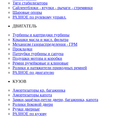
Тяги стабилизатора
Сайлентблоки - втулки - рычаги - стремянки
Шаровые опоры
РАЗНОЕ по рулевому управл.
ДВИГАТЕЛЬ
Турбины и картриджи турбины
Крышки масла и масл. фильтра
Механизм газораспределения - ГРМ
Прокладки
Патрубки турбины и сапуна
Подушки мотора и коробки
Ремни ручейковые и клиновые
Ролики и натяжители приводных ремней
РАЗНОЕ по двигателю
КУЗОВ
Амортизаторы кр. багажника
Амортизаторы капота
Замки-защёлки-петли двери, багажника, капота
Ролики боковой двери
Ручки дверные
РАЗНОЕ по кузову