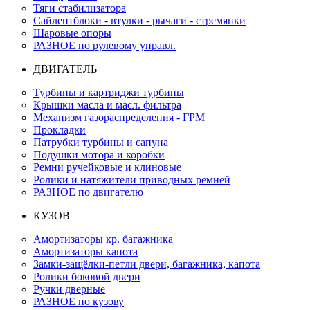
Тяги стабилизатора
Сайлентблоки - втулки - рычаги - стремянки
Шаровые опоры
РАЗНОЕ по рулевому управл.
ДВИГАТЕЛЬ
Турбины и картриджи турбины
Крышки масла и масл. фильтра
Механизм газораспределения - ГРМ
Прокладки
Патрубки турбины и сапуна
Подушки мотора и коробки
Ремни ручейковые и клиновые
Ролики и натяжители приводных ремней
РАЗНОЕ по двигателю
КУЗОВ
Амортизаторы кр. багажника
Амортизаторы капота
Замки-защёлки-петли двери, багажника, капота
Ролики боковой двери
Ручки дверные
РАЗНОЕ по кузову