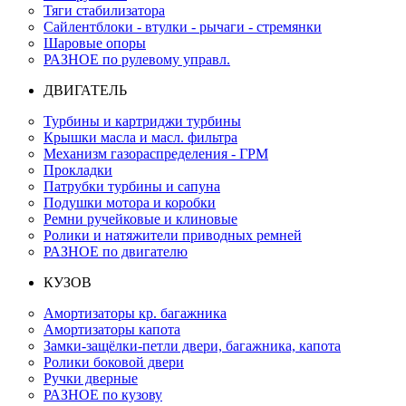
Тяги стабилизатора
Сайлентблоки - втулки - рычаги - стремянки
Шаровые опоры
РАЗНОЕ по рулевому управл.
ДВИГАТЕЛЬ
Турбины и картриджи турбины
Крышки масла и масл. фильтра
Механизм газораспределения - ГРМ
Прокладки
Патрубки турбины и сапуна
Подушки мотора и коробки
Ремни ручейковые и клиновые
Ролики и натяжители приводных ремней
РАЗНОЕ по двигателю
КУЗОВ
Амортизаторы кр. багажника
Амортизаторы капота
Замки-защёлки-петли двери, багажника, капота
Ролики боковой двери
Ручки дверные
РАЗНОЕ по кузову