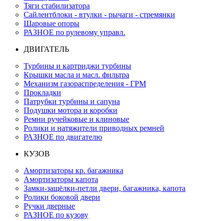
Тяги стабилизатора
Сайлентблоки - втулки - рычаги - стремянки
Шаровые опоры
РАЗНОЕ по рулевому управл.
ДВИГАТЕЛЬ
Турбины и картриджи турбины
Крышки масла и масл. фильтра
Механизм газораспределения - ГРМ
Прокладки
Патрубки турбины и сапуна
Подушки мотора и коробки
Ремни ручейковые и клиновые
Ролики и натяжители приводных ремней
РАЗНОЕ по двигателю
КУЗОВ
Амортизаторы кр. багажника
Амортизаторы капота
Замки-защёлки-петли двери, багажника, капота
Ролики боковой двери
Ручки дверные
РАЗНОЕ по кузову