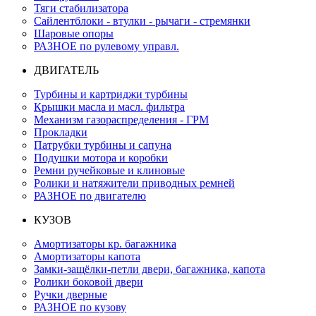
Тяги стабилизатора
Сайлентблоки - втулки - рычаги - стремянки
Шаровые опоры
РАЗНОЕ по рулевому управл.
ДВИГАТЕЛЬ
Турбины и картриджи турбины
Крышки масла и масл. фильтра
Механизм газораспределения - ГРМ
Прокладки
Патрубки турбины и сапуна
Подушки мотора и коробки
Ремни ручейковые и клиновые
Ролики и натяжители приводных ремней
РАЗНОЕ по двигателю
КУЗОВ
Амортизаторы кр. багажника
Амортизаторы капота
Замки-защёлки-петли двери, багажника, капота
Ролики боковой двери
Ручки дверные
РАЗНОЕ по кузову