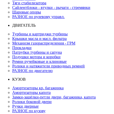
Тяги стабилизатора
Сайлентблоки - втулки - рычаги - стремянки
Шаровые опоры
РАЗНОЕ по рулевому управл.
ДВИГАТЕЛЬ
Турбины и картриджи турбины
Крышки масла и масл. фильтра
Механизм газораспределения - ГРМ
Прокладки
Патрубки турбины и сапуна
Подушки мотора и коробки
Ремни ручейковые и клиновые
Ролики и натяжители приводных ремней
РАЗНОЕ по двигателю
КУЗОВ
Амортизаторы кр. багажника
Амортизаторы капота
Замки-защёлки-петли двери, багажника, капота
Ролики боковой двери
Ручки дверные
РАЗНОЕ по кузову