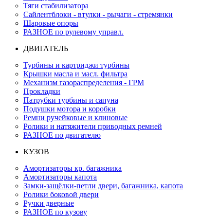
Тяги стабилизатора
Сайлентблоки - втулки - рычаги - стремянки
Шаровые опоры
РАЗНОЕ по рулевому управл.
ДВИГАТЕЛЬ
Турбины и картриджи турбины
Крышки масла и масл. фильтра
Механизм газораспределения - ГРМ
Прокладки
Патрубки турбины и сапуна
Подушки мотора и коробки
Ремни ручейковые и клиновые
Ролики и натяжители приводных ремней
РАЗНОЕ по двигателю
КУЗОВ
Амортизаторы кр. багажника
Амортизаторы капота
Замки-защёлки-петли двери, багажника, капота
Ролики боковой двери
Ручки дверные
РАЗНОЕ по кузову