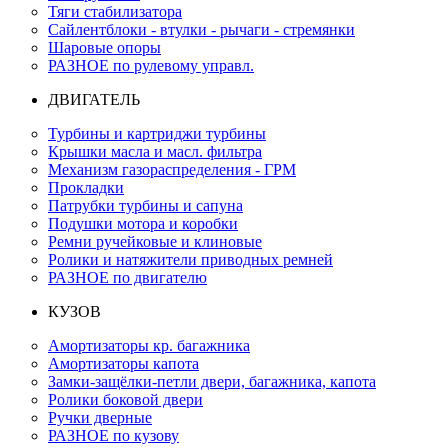
Тяги стабилизатора
Сайлентблоки - втулки - рычаги - стремянки
Шаровые опоры
РАЗНОЕ по рулевому управл.
ДВИГАТЕЛЬ
Турбины и картриджи турбины
Крышки масла и масл. фильтра
Механизм газораспределения - ГРМ
Прокладки
Патрубки турбины и сапуна
Подушки мотора и коробки
Ремни ручейковые и клиновые
Ролики и натяжители приводных ремней
РАЗНОЕ по двигателю
КУЗОВ
Амортизаторы кр. багажника
Амортизаторы капота
Замки-защёлки-петли двери, багажника, капота
Ролики боковой двери
Ручки дверные
РАЗНОЕ по кузову