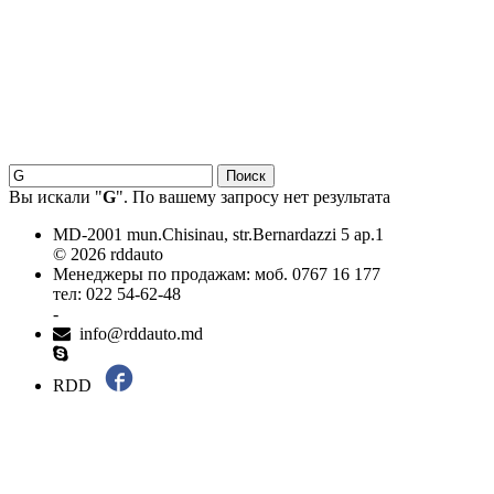
18.06.2026
Новое поступление - MSK Амортизаторы
04.04.2026
Новое поступление - EPS Насосы гидроусилителя руля
02.04.2026
Новое поступление - EPS Рулевые рейки
16.02.2026
Новое поступление GTautoparts, Ролики боковой двери
06.01.2026
Новое поступление GTautoparts, Амортизаторы кр. багажника - капота
Вы искали "
G
". По вашему запросу нет результата
MD-2001 mun.Chisinau, str.Bernardazzi 5 ap.1
© 2026 rddauto
Менеджеры по продажам: моб. 0767 16 177
тел: 022 54-62-48
-
info@rddauto.md
RDD
Самые лучшие сайты – ilab.md