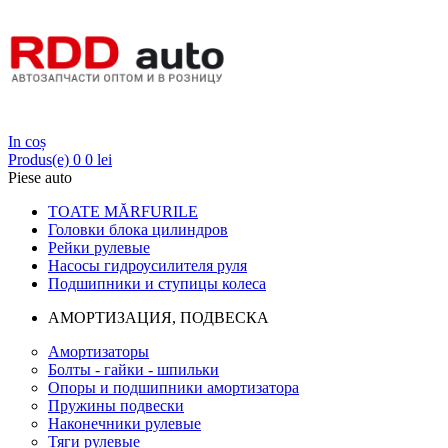
Login
In coș
Produs(e)
0
0 lei
Piese auto
TOATE MĂRFURILE
Головки блока цилиндров
Рейки рулевые
Насосы гидроусилителя руля
Подшипники и ступицы колеса
АМОРТИЗАЦИЯ, ПОДВЕСКА
Амортизаторы
Болты - гайки - шпильки
Опоры и подшипники амортизатора
Пружины подвески
Наконечники рулевые
Тяги рулевые