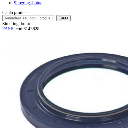
Simering, butuc
Cauta produs
Simering, butuc
FASE
, cod 6143628