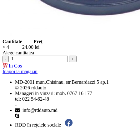
Cantitate
Preț
> 4
24.00
lei
Alege cantitatea
In Cos
Înapoi la magazin
MD-2001 mun.Chisinau, str.Bernardazzi 5 ap.1
© 2026 rddauto
Manageri in vinzari: mob. 0767 16 177
tel: 022 54-62-48
-
info@rddauto.md
RDD în rețelele sociale
Cele mai bune site-uri – ilab.md