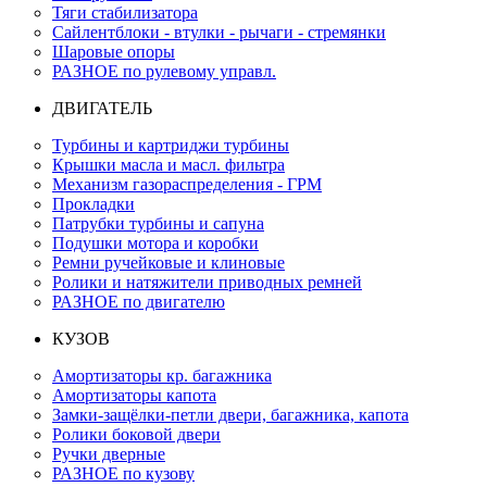
Тяги стабилизатора
Сайлентблоки - втулки - рычаги - стремянки
Шаровые опоры
РАЗНОЕ по рулевому управл.
ДВИГАТЕЛЬ
Турбины и картриджи турбины
Крышки масла и масл. фильтра
Механизм газораспределения - ГРМ
Прокладки
Патрубки турбины и сапуна
Подушки мотора и коробки
Ремни ручейковые и клиновые
Ролики и натяжители приводных ремней
РАЗНОЕ по двигателю
КУЗОВ
Амортизаторы кр. багажника
Амортизаторы капота
Замки-защёлки-петли двери, багажника, капота
Ролики боковой двери
Ручки дверные
РАЗНОЕ по кузову