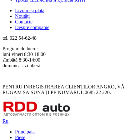
Livrare și plată
Noutăți
Contacte
Despre companie
tel. 022 54-62-48
Program de lucru:
luni-vineri 8:30-18:00
sîmbătă 8:30-14:00
duminica - zi liberă
Rus
Rom
PENTRU INREGISTRAREA CLIENȚILOR ANGRO, VĂ
RUGĂM SĂ SUNAȚI PE NUMĂRUL 0685 22 220.
Ru
Principala
Piese