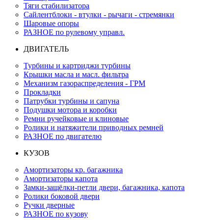
Тяги стабилизатора
Сайлентблоки - втулки - рычаги - стремянки
Шаровые опоры
РАЗНОЕ по рулевому управл.
ДВИГАТЕЛЬ
Турбины и картриджи турбины
Крышки масла и масл. фильтра
Механизм газораспределения - ГРМ
Прокладки
Патрубки турбины и сапуна
Подушки мотора и коробки
Ремни ручейковые и клиновые
Ролики и натяжители приводных ремней
РАЗНОЕ по двигателю
КУЗОВ
Амортизаторы кр. багажника
Амортизаторы капота
Замки-защёлки-петли двери, багажника, капота
Ролики боковой двери
Ручки дверные
РАЗНОЕ по кузову