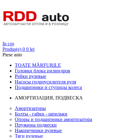
Login
In coș
Produs(e)
0
0 lei
Piese auto
TOATE MĂRFURILE
Головки блока цилиндров
Рейки рулевые
Насосы гидроусилителя руля
Подшипники и ступицы колеса
АМОРТИЗАЦИЯ, ПОДВЕСКА
Амортизаторы
Болты - гайки - шпильки
Опоры и подшипники амортизатора
Пружины подвески
Наконечники рулевые
Тяги рулевые