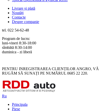
Livrare și plată
Noutăți
Contacte
Despre companie
tel. 022 54-62-48
Program de lucru:
luni-vineri 8:30-18:00
sîmbătă 8:30-14:00
duminica - zi liberă
Rus
Rom
PENTRU INREGISTRAREA CLIENȚILOR ANGRO, VĂ
RUGĂM SĂ SUNAȚI PE NUMĂRUL 0685 22 220.
Ru
Principala
Piese