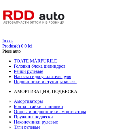
Login
In coș
Produs(e)
0
0 lei
Piese auto
TOATE MĂRFURILE
Головки блока цилиндров
Рейки рулевые
Насосы гидроусилителя руля
Подшипники и ступицы колеса
АМОРТИЗАЦИЯ, ПОДВЕСКА
Амортизаторы
Болты - гайки - шпильки
Опоры и подшипники амортизатора
Пружины подвески
Наконечники рулевые
Тяги рулевые