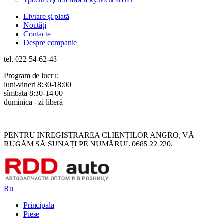
Livrare și plată
Noutăți
Contacte
Despre companie
tel. 022 54-62-48
Program de lucru:
luni-vineri 8:30-18:00
sîmbătă 8:30-14:00
duminica - zi liberă
Rus
Rom
PENTRU INREGISTRAREA CLIENȚILOR ANGRO, VĂ
RUGĂM SĂ SUNAȚI PE NUMĂRUL 0685 22 220.
Ru
Principala
Piese