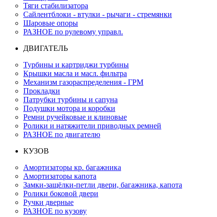
Тяги стабилизатора
Сайлентблоки - втулки - рычаги - стремянки
Шаровые опоры
РАЗНОЕ по рулевому управл.
ДВИГАТЕЛЬ
Турбины и картриджи турбины
Крышки масла и масл. фильтра
Механизм газораспределения - ГРМ
Прокладки
Патрубки турбины и сапуна
Подушки мотора и коробки
Ремни ручейковые и клиновые
Ролики и натяжители приводных ремней
РАЗНОЕ по двигателю
КУЗОВ
Амортизаторы кр. багажника
Амортизаторы капота
Замки-защёлки-петли двери, багажника, капота
Ролики боковой двери
Ручки дверные
РАЗНОЕ по кузову