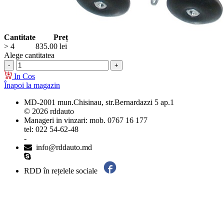
Cantitate
Preț
> 4
835.00
lei
Alege cantitatea
In Cos
Înapoi la magazin
MD-2001 mun.Chisinau, str.Bernardazzi 5 ap.1
© 2026 rddauto
Manageri in vinzari: mob. 0767 16 177
tel: 022 54-62-48
-
info@rddauto.md
RDD în rețelele sociale
Cele mai bune site-uri – ilab.md