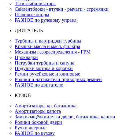
Тяги стабилизатора
Сайлентблоки - втулки - рычаги - стремянки
Шаровые опоры
РАЗНОЕ по рулевому управл.
ДВИГАТЕЛЬ
Турбины и картриджи турбины
Крышки масла и масл. фильтра
Механизм газораспределения - ГРМ
Прокладки
Патрубки турбины и сапуна
Подушки мотора и коробки
Ремни ручейковые и клиновые
Ролики и натяжители приводных ремней
РАЗНОЕ по двигателю
КУЗОВ
Амортизаторы кр. багажника
Амортизаторы капота
Замки-защёлки-петли двери, багажника, капота
Ролики боковой двери
Ручки дверные
РАЗНОЕ по кузову