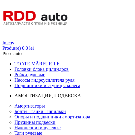
Login
In coș
Produs(e)
0
0 lei
Piese auto
TOATE MĂRFURILE
Головки блока цилиндров
Рейки рулевые
Насосы гидроусилителя руля
Подшипники и ступицы колеса
АМОРТИЗАЦИЯ, ПОДВЕСКА
Амортизаторы
Болты - гайки - шпильки
Опоры и подшипники амортизатора
Пружины подвески
Наконечники рулевые
Тяги рулевые