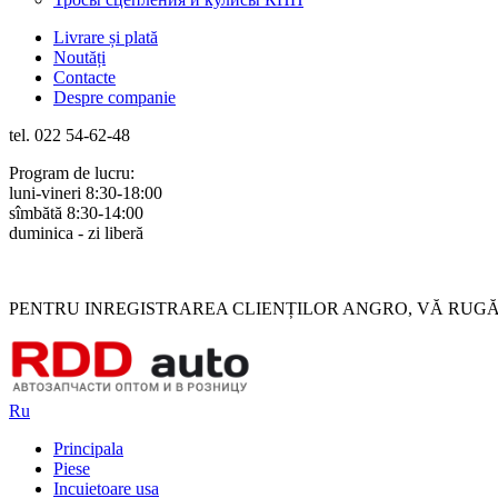
Livrare și plată
Noutăți
Contacte
Despre companie
tel. 022 54-62-48
Program de lucru:
luni-vineri 8:30-18:00
sîmbătă 8:30-14:00
duminica - zi liberă
Rus
Rom
PENTRU INREGISTRAREA CLIENȚILOR ANGRO, VĂ RUGĂM 
Ru
Principala
Piese
Incuietoare usa