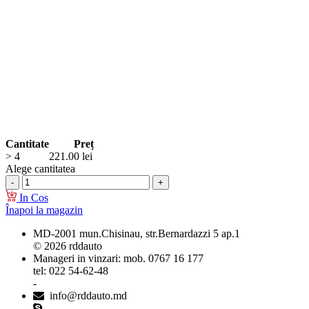
Cantitate
Preț
> 4
221.00
lei
Alege cantitatea
In Cos
Înapoi la magazin
MD-2001 mun.Chisinau, str.Bernardazzi 5 ap.1
© 2026 rddauto
Manageri in vinzari: mob. 0767 16 177
tel: 022 54-62-48
-
info@rddauto.md