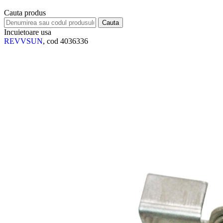
Cauta produs
Incuietoare usa
REVVSUN
, cod 4036336