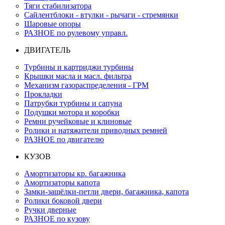
Тяги стабилизатора
Сайлентблоки - втулки - рычаги - стремянки
Шаровые опоры
РАЗНОЕ по рулевому управл.
ДВИГАТЕЛЬ
Турбины и картриджи турбины
Крышки масла и масл. фильтра
Механизм газораспределения - ГРМ
Прокладки
Патрубки турбины и сапуна
Подушки мотора и коробки
Ремни ручейковые и клиновые
Ролики и натяжители приводных ремней
РАЗНОЕ по двигателю
КУЗОВ
Амортизаторы кр. багажника
Амортизаторы капота
Замки-защёлки-петли двери, багажника, капота
Ролики боковой двери
Ручки дверные
РАЗНОЕ по кузову