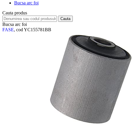
Bucsa arc foi
Cauta produs
Bucsa arc foi
FASE
, cod YC155781BB