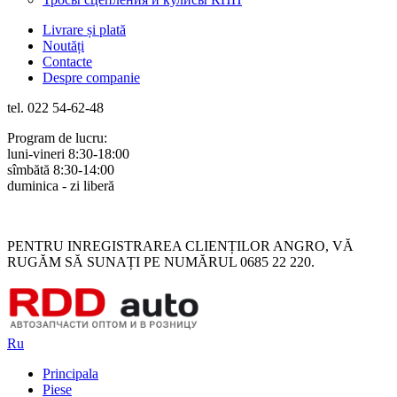
Livrare și plată
Noutăți
Contacte
Despre companie
tel. 022 54-62-48
Program de lucru:
luni-vineri 8:30-18:00
sîmbătă 8:30-14:00
duminica - zi liberă
Rus
Rom
PENTRU INREGISTRAREA CLIENȚILOR ANGRO, VĂ
RUGĂM SĂ SUNAȚI PE NUMĂRUL 0685 22 220.
Ru
Principala
Piese