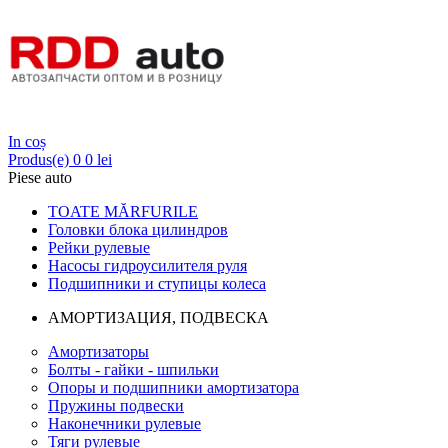
Login
In coș
Produs(e)
0
0 lei
Piese auto
TOATE MĂRFURILE
Головки блока цилиндров
Рейки рулевые
Насосы гидроусилителя руля
Подшипники и ступицы колеса
АМОРТИЗАЦИЯ, ПОДВЕСКА
Амортизаторы
Болты - гайки - шпильки
Опоры и подшипники амортизатора
Пружины подвески
Наконечники рулевые
Тяги рулевые