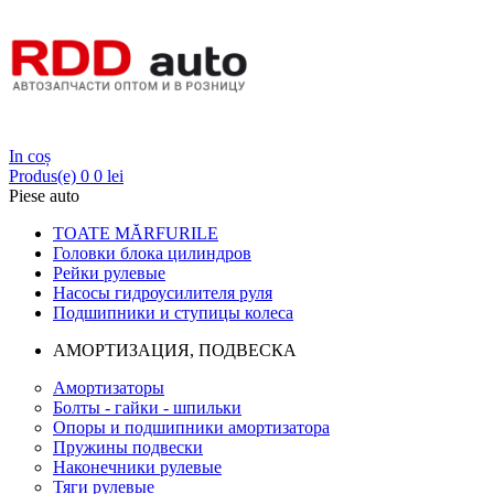
Login
In coș
Produs(e)
0
0 lei
Piese auto
TOATE MĂRFURILE
Головки блока цилиндров
Рейки рулевые
Насосы гидроусилителя руля
Подшипники и ступицы колеса
АМОРТИЗАЦИЯ, ПОДВЕСКА
Амортизаторы
Болты - гайки - шпильки
Опоры и подшипники амортизатора
Пружины подвески
Наконечники рулевые
Тяги рулевые