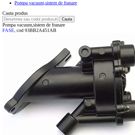
Pompa vacuum,sistem de franare
Cauta produs
Pompa vacuum,sistem de franare
FASE
, cod 93BB2A451AB