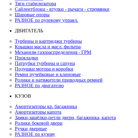
Тяги стабилизатора
Сайлентблоки - втулки - рычаги - стремянки
Шаровые опоры
РАЗНОЕ по рулевому управл.
ДВИГАТЕЛЬ
Турбины и картриджи турбины
Крышки масла и масл. фильтра
Механизм газораспределения - ГРМ
Прокладки
Патрубки турбины и сапуна
Подушки мотора и коробки
Ремни ручейковые и клиновые
Ролики и натяжители приводных ремней
РАЗНОЕ по двигателю
КУЗОВ
Амортизаторы кр. багажника
Амортизаторы капота
Замки-защёлки-петли двери, багажника, капота
Ролики боковой двери
Ручки дверные
РАЗНОЕ по кузову