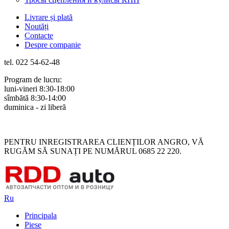
Livrare și plată
Noutăți
Contacte
Despre companie
tel. 022 54-62-48
Program de lucru:
luni-vineri 8:30-18:00
sîmbătă 8:30-14:00
duminica - zi liberă
Rus
Rom
PENTRU INREGISTRAREA CLIENȚILOR ANGRO, VĂ
RUGĂM SĂ SUNAȚI PE NUMĂRUL 0685 22 220.
Ru
Principala
Piese