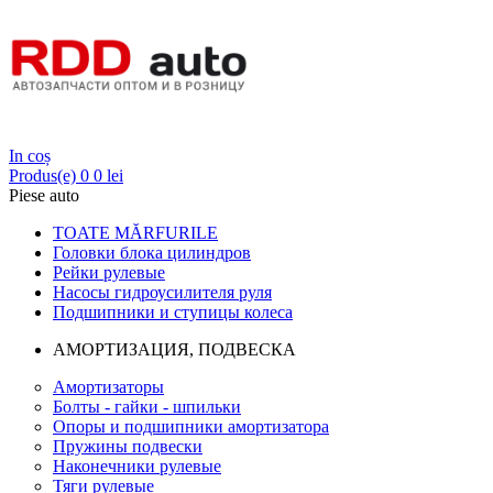
Login
In coș
Produs(e)
0
0 lei
Piese auto
TOATE MĂRFURILE
Головки блока цилиндров
Рейки рулевые
Насосы гидроусилителя руля
Подшипники и ступицы колеса
АМОРТИЗАЦИЯ, ПОДВЕСКА
Амортизаторы
Болты - гайки - шпильки
Опоры и подшипники амортизатора
Пружины подвески
Наконечники рулевые
Тяги рулевые