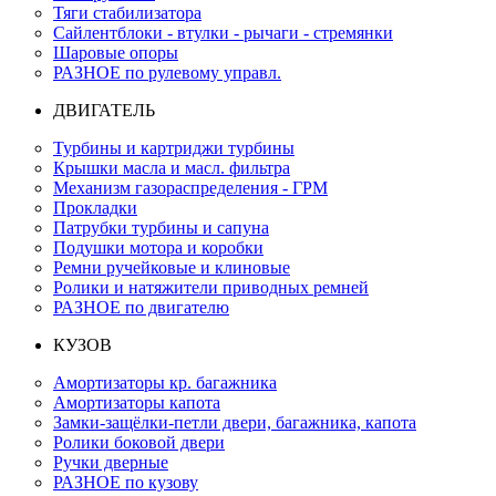
Тяги стабилизатора
Сайлентблоки - втулки - рычаги - стремянки
Шаровые опоры
РАЗНОЕ по рулевому управл.
ДВИГАТЕЛЬ
Турбины и картриджи турбины
Крышки масла и масл. фильтра
Механизм газораспределения - ГРМ
Прокладки
Патрубки турбины и сапуна
Подушки мотора и коробки
Ремни ручейковые и клиновые
Ролики и натяжители приводных ремней
РАЗНОЕ по двигателю
КУЗОВ
Амортизаторы кр. багажника
Амортизаторы капота
Замки-защёлки-петли двери, багажника, капота
Ролики боковой двери
Ручки дверные
РАЗНОЕ по кузову