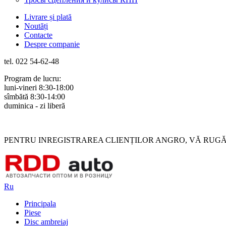
Livrare și plată
Noutăți
Contacte
Despre companie
tel. 022 54-62-48
Program de lucru:
luni-vineri 8:30-18:00
sîmbătă 8:30-14:00
duminica - zi liberă
Rus
Rom
PENTRU INREGISTRAREA CLIENȚILOR ANGRO, VĂ RUGĂM 
Ru
Principala
Piese
Disc ambreiaj