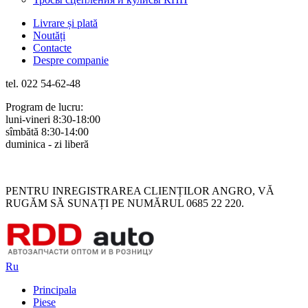
Livrare și plată
Noutăți
Contacte
Despre companie
tel. 022 54-62-48
Program de lucru:
luni-vineri 8:30-18:00
sîmbătă 8:30-14:00
duminica - zi liberă
Rus
Rom
PENTRU INREGISTRAREA CLIENȚILOR ANGRO, VĂ
RUGĂM SĂ SUNAȚI PE NUMĂRUL 0685 22 220.
Ru
Principala
Piese