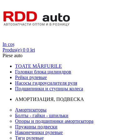
Login
In coș
Produs(e)
0
0 lei
Piese auto
TOATE MĂRFURILE
Головки блока цилиндров
Рейки рулевые
Насосы гидроусилителя руля
Подшипники и ступицы колеса
АМОРТИЗАЦИЯ, ПОДВЕСКА
Амортизаторы
Болты - гайки - шпильки
Опоры и подшипники амортизатора
Пружины подвески
Наконечники рулевые
Тяги рулевые