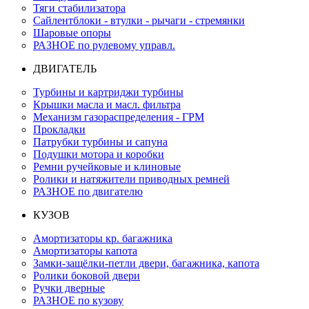
Тяги стабилизатора
Сайлентблоки - втулки - рычаги - стремянки
Шаровые опоры
РАЗНОЕ по рулевому управл.
ДВИГАТЕЛЬ
Турбины и картриджи турбины
Крышки масла и масл. фильтра
Механизм газораспределения - ГРМ
Прокладки
Патрубки турбины и сапуна
Подушки мотора и коробки
Ремни ручейковые и клиновые
Ролики и натяжители приводных ремней
РАЗНОЕ по двигателю
КУЗОВ
Амортизаторы кр. багажника
Амортизаторы капота
Замки-защёлки-петли двери, багажника, капота
Ролики боковой двери
Ручки дверные
РАЗНОЕ по кузову