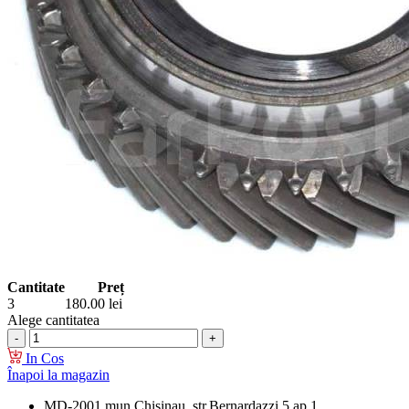
Cantitate
Preț
3
180.00
lei
Alege cantitatea
In Cos
Înapoi la magazin
MD-2001 mun.Chisinau, str.Bernardazzi 5 ap.1