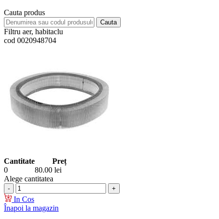
Cauta produs
Filtru aer, habitaclu
cod 0020948704
Cantitate
Preț
0
80.00
lei
Alege cantitatea
In Cos
Înapoi la magazin