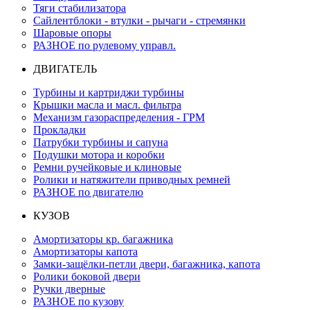
Тяги стабилизатора
Сайлентблоки - втулки - рычаги - стремянки
Шаровые опоры
РАЗНОЕ по рулевому управл.
ДВИГАТЕЛЬ
Турбины и картриджи турбины
Крышки масла и масл. фильтра
Механизм газораспределения - ГРМ
Прокладки
Патрубки турбины и сапуна
Подушки мотора и коробки
Ремни ручейковые и клиновые
Ролики и натяжители приводных ремней
РАЗНОЕ по двигателю
КУЗОВ
Амортизаторы кр. багажника
Амортизаторы капота
Замки-защёлки-петли двери, багажника, капота
Ролики боковой двери
Ручки дверные
РАЗНОЕ по кузову