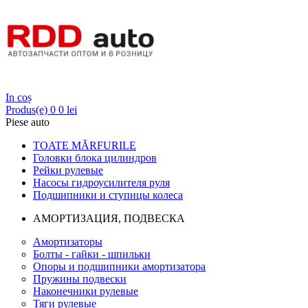
Login
In coș
Produs(e)
0
0 lei
Piese auto
TOATE MĂRFURILE
Головки блока цилиндров
Рейки рулевые
Насосы гидроусилителя руля
Подшипники и ступицы колеса
АМОРТИЗАЦИЯ, ПОДВЕСКА
Амортизаторы
Болты - гайки - шпильки
Опоры и подшипники амортизатора
Пружины подвески
Наконечники рулевые
Тяги рулевые