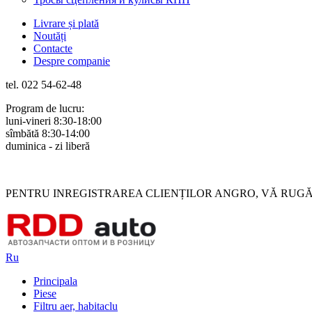
Livrare și plată
Noutăți
Contacte
Despre companie
tel. 022 54-62-48
Program de lucru:
luni-vineri 8:30-18:00
sîmbătă 8:30-14:00
duminica - zi liberă
Rus
Rom
PENTRU INREGISTRAREA CLIENȚILOR ANGRO, VĂ RUGĂM 
Ru
Principala
Piese
Filtru aer, habitaclu