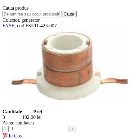
Cauta produs
Colector, generator
FASE
, cod FSE11-423-007
Cantitate
Preț
3
102.00
lei
Alege cantitatea
In Cos