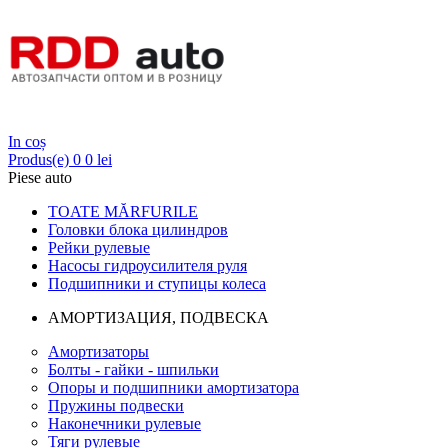
Login
In coș
Produs(e)
0
0 lei
Piese auto
TOATE MĂRFURILE
Головки блока цилиндров
Рейки рулевые
Насосы гидроусилителя руля
Подшипники и ступицы колеса
АМОРТИЗАЦИЯ, ПОДВЕСКА
Амортизаторы
Болты - гайки - шпильки
Опоры и подшипники амортизатора
Пружины подвески
Наконечники рулевые
Тяги рулевые