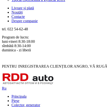
Livrare și plată
Noutăți
Contacte
Despre companie
tel. 022 54-62-48
Program de lucru:
luni-vineri 8:30-18:00
sîmbătă 8:30-14:00
duminica - zi liberă
Rus
Rom
PENTRU INREGISTRAREA CLIENȚILOR ANGRO, VĂ RUGĂM 
Ru
Principala
Piese
Colector, generator