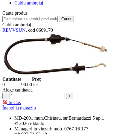
Cablu ambreiaj
Cauta produs
Cablu ambreiaj
REVVSUN
, cod 0669170
Cantitate
Preț
0
90.00
lei
Alege cantitatea
In Cos
Înapoi la magazin
MD-2001 mun.Chisinau, str.Bernardazzi 5 ap.1
© 2026 rddauto
Manageri in vinzari: mob. 0767 16 177