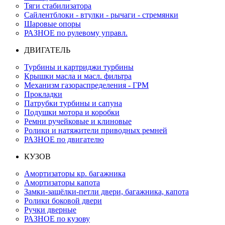
Тяги стабилизатора
Сайлентблоки - втулки - рычаги - стремянки
Шаровые опоры
РАЗНОЕ по рулевому управл.
ДВИГАТЕЛЬ
Турбины и картриджи турбины
Крышки масла и масл. фильтра
Механизм газораспределения - ГРМ
Прокладки
Патрубки турбины и сапуна
Подушки мотора и коробки
Ремни ручейковые и клиновые
Ролики и натяжители приводных ремней
РАЗНОЕ по двигателю
КУЗОВ
Амортизаторы кр. багажника
Амортизаторы капота
Замки-защёлки-петли двери, багажника, капота
Ролики боковой двери
Ручки дверные
РАЗНОЕ по кузову