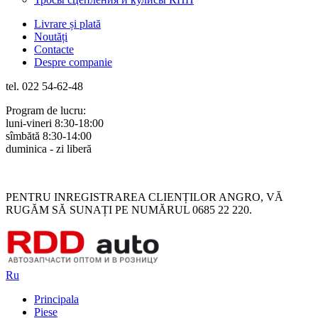
Livrare și plată
Noutăți
Contacte
Despre companie
tel. 022 54-62-48
Program de lucru:
luni-vineri 8:30-18:00
sîmbătă 8:30-14:00
duminica - zi liberă
Rus
Rom
PENTRU INREGISTRAREA CLIENȚILOR ANGRO, VĂ
RUGĂM SĂ SUNAȚI PE NUMĂRUL 0685 22 220.
Ru
Principala
Piese