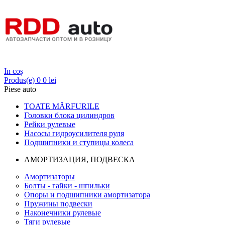
Login
In coș
Produs(e)
0
0 lei
Piese auto
TOATE MĂRFURILE
Головки блока цилиндров
Рейки рулевые
Насосы гидроусилителя руля
Подшипники и ступицы колеса
АМОРТИЗАЦИЯ, ПОДВЕСКА
Амортизаторы
Болты - гайки - шпильки
Опоры и подшипники амортизатора
Пружины подвески
Наконечники рулевые
Тяги рулевые