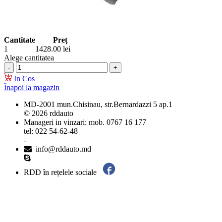
Cantitate
Preț
1
1428.00
lei
Alege cantitatea
In Cos
Înapoi la magazin
MD-2001 mun.Chisinau, str.Bernardazzi 5 ap.1
© 2026 rddauto
Manageri in vinzari: mob. 0767 16 177
tel: 022 54-62-48
-
info@rddauto.md
RDD în rețelele sociale
Cele mai bune site-uri – ilab.md