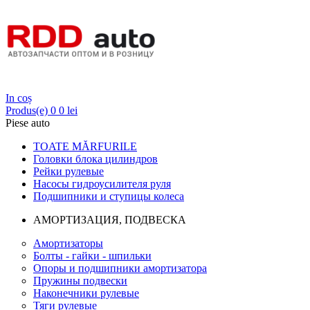
Login
In coș
Produs(e)
0
0 lei
Piese auto
TOATE MĂRFURILE
Головки блока цилиндров
Рейки рулевые
Насосы гидроусилителя руля
Подшипники и ступицы колеса
АМОРТИЗАЦИЯ, ПОДВЕСКА
Амортизаторы
Болты - гайки - шпильки
Опоры и подшипники амортизатора
Пружины подвески
Наконечники рулевые
Тяги рулевые