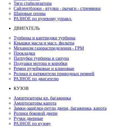
Тяги стабилизатора
Сайлентблоки - втулки - рычаги - стремянки
Шаровые опоры
РАЗНОЕ по рулевому управл.
ДВИГАТЕЛЬ
Турбины и картриджи турбины
Крышки масла и масл. фильтра
Механизм газораспределения - ГРМ
Прокладки
Патрубки турбины и сапуна
Подушки мотора и коробки
Ремни ручейковые и клиновые
Ролики и натяжители приводных ремней
РАЗНОЕ по двигателю
КУЗОВ
Амортизаторы кр. багажника
Амортизаторы капота
Замки-защёлки-петли двери, багажника, капота
Ролики боковой двери
Ручки дверные
РАЗНОЕ по кузову