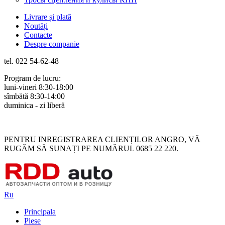
Livrare și plată
Noutăți
Contacte
Despre companie
tel. 022 54-62-48
Program de lucru:
luni-vineri 8:30-18:00
sîmbătă 8:30-14:00
duminica - zi liberă
Rus
Rom
PENTRU INREGISTRAREA CLIENȚILOR ANGRO, VĂ
RUGĂM SĂ SUNAȚI PE NUMĂRUL 0685 22 220.
Ru
Principala
Piese