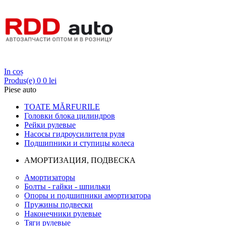
Login
In coș
Produs(e)
0
0 lei
Piese auto
TOATE MĂRFURILE
Головки блока цилиндров
Рейки рулевые
Насосы гидроусилителя руля
Подшипники и ступицы колеса
АМОРТИЗАЦИЯ, ПОДВЕСКА
Амортизаторы
Болты - гайки - шпильки
Опоры и подшипники амортизатора
Пружины подвески
Наконечники рулевые
Тяги рулевые