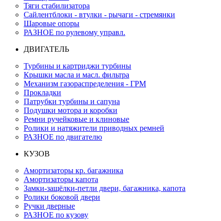
Тяги стабилизатора
Сайлентблоки - втулки - рычаги - стремянки
Шаровые опоры
РАЗНОЕ по рулевому управл.
ДВИГАТЕЛЬ
Турбины и картриджи турбины
Крышки масла и масл. фильтра
Механизм газораспределения - ГРМ
Прокладки
Патрубки турбины и сапуна
Подушки мотора и коробки
Ремни ручейковые и клиновые
Ролики и натяжители приводных ремней
РАЗНОЕ по двигателю
КУЗОВ
Амортизаторы кр. багажника
Амортизаторы капота
Замки-защёлки-петли двери, багажника, капота
Ролики боковой двери
Ручки дверные
РАЗНОЕ по кузову