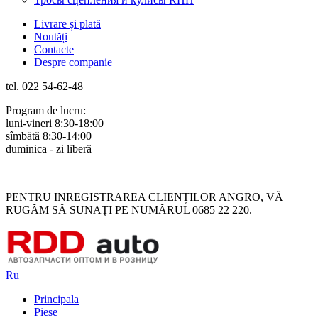
Livrare și plată
Noutăți
Contacte
Despre companie
tel. 022 54-62-48
Program de lucru:
luni-vineri 8:30-18:00
sîmbătă 8:30-14:00
duminica - zi liberă
Rus
Rom
PENTRU INREGISTRAREA CLIENȚILOR ANGRO, VĂ
RUGĂM SĂ SUNAȚI PE NUMĂRUL 0685 22 220.
Ru
Principala
Piese