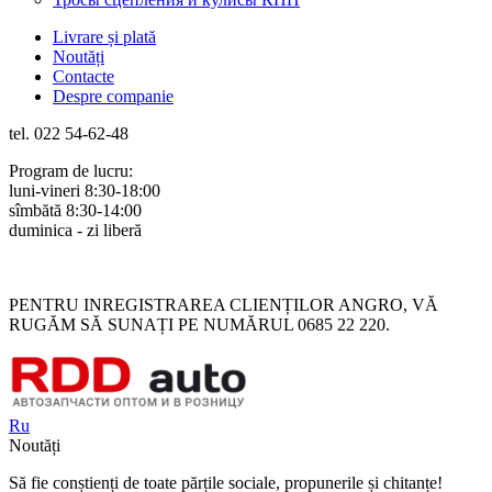
Livrare și plată
Noutăți
Contacte
Despre companie
tel. 022 54-62-48
Program de lucru:
luni-vineri 8:30-18:00
sîmbătă 8:30-14:00
duminica - zi liberă
Rus
Rom
PENTRU INREGISTRAREA CLIENȚILOR ANGRO, VĂ
RUGĂM SĂ SUNAȚI PE NUMĂRUL 0685 22 220.
Ru
Noutăți
Să fie conștienți de toate părțile sociale, propunerile și chitanțe!