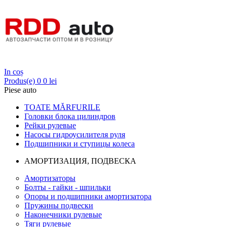
Login
In coș
Produs(e)
0
0 lei
Piese auto
TOATE MĂRFURILE
Головки блока цилиндров
Рейки рулевые
Насосы гидроусилителя руля
Подшипники и ступицы колеса
АМОРТИЗАЦИЯ, ПОДВЕСКА
Амортизаторы
Болты - гайки - шпильки
Опоры и подшипники амортизатора
Пружины подвески
Наконечники рулевые
Тяги рулевые