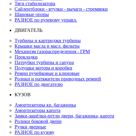
Тяги стабилизатора
Сайлентблоки - втулки - рычаги - стремянки
Шаровые опоры
РАЗНОЕ по рулевому управл.
ДВИГАТЕЛЬ
Турбины и картриджи турбины
Крышки масла и масл. фильтра
Механизм газораспределения - ГРМ
Прокладки
Патрубки турбины и сапуна
Подушки мотора и коробки
Ремни ручейковые и клиновые
Ролики и натяжители приводных ремней
РАЗНОЕ по двигателю
КУЗОВ
Амортизаторы кр. багажника
Амортизаторы капота
Замки-защёлки-петли двери, багажника, капота
Ролики боковой двери
Ручки дверные
РАЗНОЕ по кузову